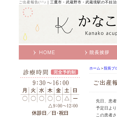
ご出産報告(^^♪
｜
三鷹市・武蔵野市・武蔵境駅の不妊治
ホーム
＞
院長ブ
ご出産報
先日、患者
予定日より
この患者さ