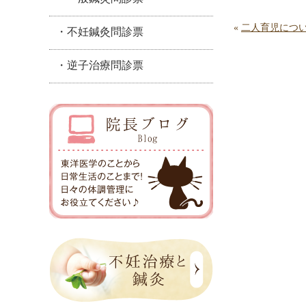
«
二人育児につ
・不妊鍼灸問診票
・逆子治療問診票