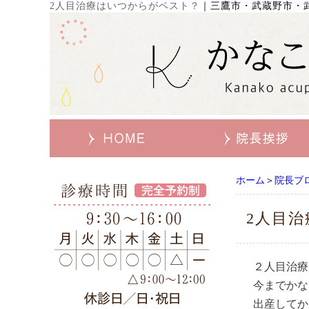
2人目治療はいつからがベスト？
｜
三鷹市・武蔵野市・
ホーム
＞
院長ブ
2人目
２人目治療
今までかな
出産してか