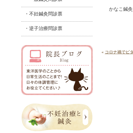
かなこ鍼灸
・不妊鍼灸問診票
・逆子治療問診票
«
コロナ禍でビ