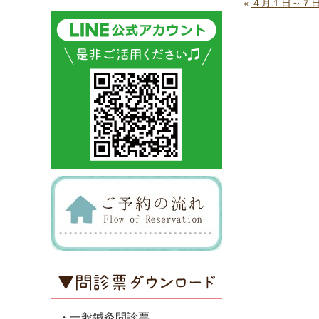
«
４月１日～７
・一般鍼灸問診票