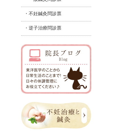
・不妊鍼灸問診票
・逆子治療問診票