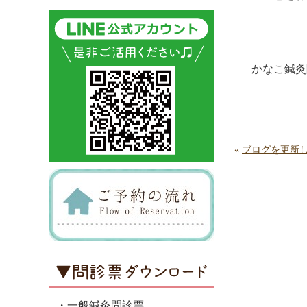
かなこ鍼灸
«
ブログを更新
・一般鍼灸問診票