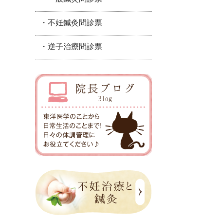
・不妊鍼灸問診票
・逆子治療問診票