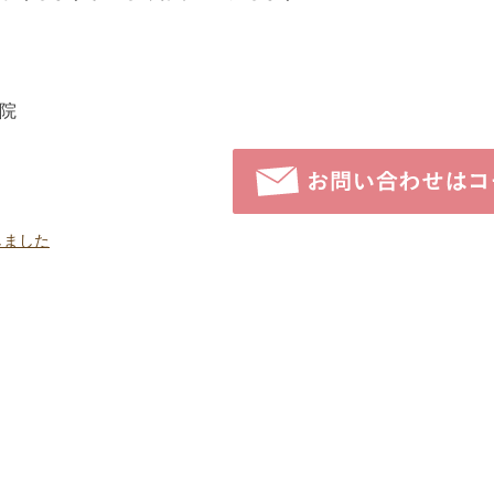
院
しました